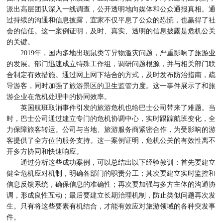
派出高层团队深入一线调查，公开透明地向媒体和公众通报真相。通
过持续的沟通和信息披露，宜家不仅平息了公众的恐慌，也赢得了社
会的信任。这一案例证明，及时、真实、透明的信息披露是危机公关
的关键。
2019年，国内多地出现鼠类等异物滥灾问题，严重影响了旅游业
的发展。部门迅速成立特殊工作组，调研问题根源，并与相关部门联
合制定有效措施。通过网上网下结合的方式，及时发布防治指南，疏
导游客，同时加强了旅游景区的卫生监管力度。这一事件展示了和旅
游企业在危机处理中的协同效率。
英国航班取消事件引发的旅游危机也给巴士公司带来了难题。当
时，巴士公司通过建立专门的危机协调中心，实时跟踪航班变化，全
力保障旅客转运。公司与当地、旅游服务商紧密合作，为受影响的游
客提供了全方位的服务支持。这一案例证明，危机公关的有效性离不
开多方协同和快速响应。
通过分析这些成功案例，可以总结出以下经验教训：首先要建立
健全危机应对机制，明确各部门的职责分工；其次要建立实时监控和
信息反馈系统，确保信息的准确性；再次要加强与多方主体的沟通协
调，形成良性互动；最后要建立长期治理机制，防止类似问题再次发
生。只有将这些要素有机结合，才能有效应对旅游领域的各种突发事
件。